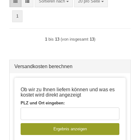
Sortieren nach
pro Seite
Sortieren nach
20 pro Seite
1
1
bis
13
(von insgesamt
13
)
Versandkosten berechnen
Ob wir zu Ihnen liefern können und was es
kostet wird direkt angezeigt
PLZ und Ort eingeben:
Ergebnis anzeigen