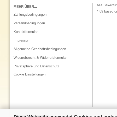
Alle Bewertu
MEHR ÜBER...
4,89 based o
Zahlungsbedingungen
Versandbedingungen
Kontaktformular
Impressum
Allgemeine Geschäftsbedingungen
Widerrufsrecht & Widerrufsformular
Privatsphäre und Datenschutz
Cookie Einstellungen
Diese Webseite verwendet Cookies und ander