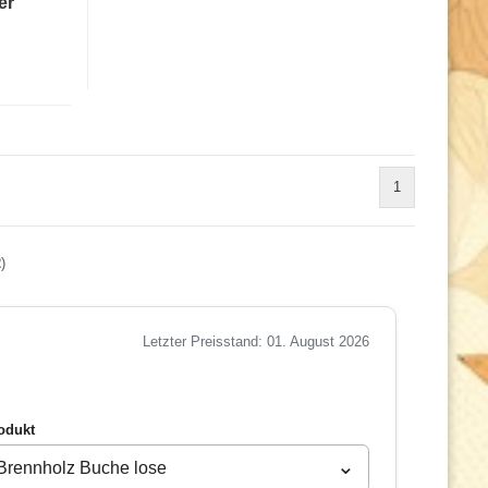
er
1
2
)