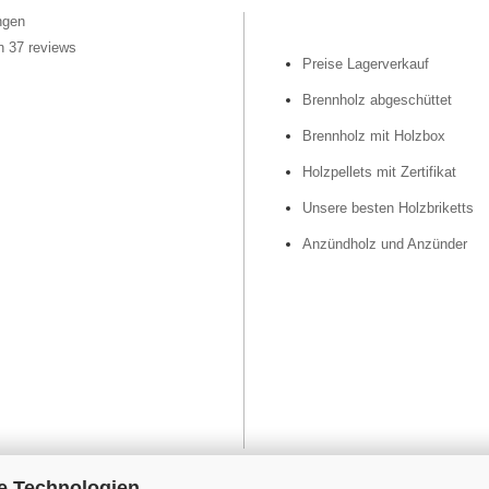
ngen
n 37 reviews
Preise Lagerverkauf
Brennholz abgeschüttet
Brennholz mit Holzbox
Holzpellets mit Zertifikat
Unsere besten Holzbriketts
Anzündholz und Anzünder
e Technologien