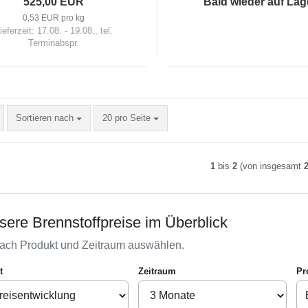
525,00 EUR
Bald wieder auf Lag
0,53 EUR pro kg
ieferzeit:
17.08. - 19.08., tel.
Terminabspr.
Sortieren nach
pro Seite
Sortieren nach
20 pro Seite
1
bis
2
(von insgesamt