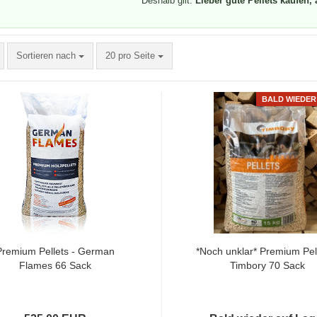
Deshalb gilt:
Lieber gute Pellets kaufen, 
Sortieren nach
pro Seite
Sortieren nach
20 pro Seite
BALD WIEDE
Premium Pellets - German
*Noch unklar* Premium Pell
Flames 66 Sack
Timbory 70 Sack