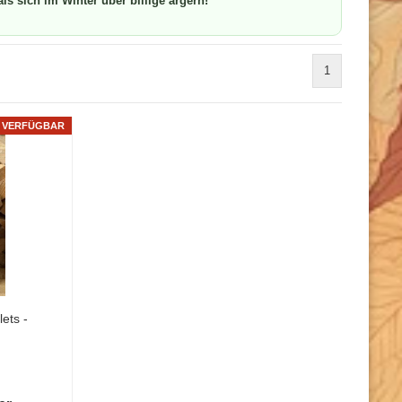
als sich im Winter über billige ärgern!
1
R VERFÜGBAR
ets -