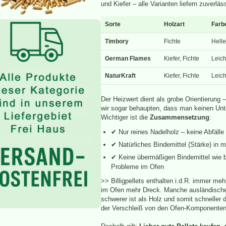
und Kiefer – alle Varianten liefern zuverlä
Sorte
Holzart
Farb
Timbory
Fichte
Helle
German Flames
Kiefer, Fichte
Leich
NaturKraft
Kiefer, Fichte
Leich
Der Heizwert dient als grobe Orientierung 
wir sogar behaupten, dass man keinen Unt
Wichtiger ist die
Zusammensetzung
:
✔ Nur reines Nadelholz – keine Abfälle 
✔ Natürliches Bindemittel (Stärke) in 
✔ Keine übermäßigen Bindemittel wie be
Probleme im Ofen
>> Billigpellets enthalten i.d.R. immer meh
im Ofen mehr Dreck. Manche ausländische
schwerer ist als Holz und somit schneller 
der Verschleiß von den Ofen-Komponenten