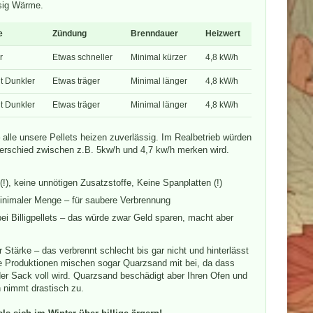
ssig Wärme.
e
Zündung
Brenndauer
Heizwert
r
Etwas schneller
Minimal kürzer
4,8 kW/h
t Dunkler
Etwas träger
Minimal länger
4,8 kW/h
t Dunkler
Etwas träger
Minimal länger
4,8 kW/h
– alle unsere Pellets heizen zuverlässig. Im Realbetrieb würden
erschied zwischen z.B. 5kw/h und 4,7 kw/h merken wird.
(!), keine unnötigen Zusatzstoffe, Keine Spanplatten (!)
minimaler Menge – für saubere Verbrennung
i Billigpellets – das würde zwar Geld sparen, macht aber
r Stärke – das verbrennt schlecht bis gar nicht und hinterlässt
 Produktionen mischen sogar Quarzsand mit bei, da dass
der Sack voll wird. Quarzsand beschädigt aber Ihren Ofen und
 nimmt drastisch zu.